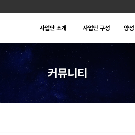
사업단 소개
사업단 구성
양성
인사말
추진체계
이
사업단 소개
참여 교수
참여기업
커뮤니티
오시는 길
지·산·
학생