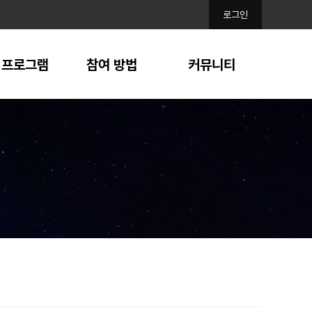
로그인
 프로그램
참여 방법
커뮤니티
수 체계
모집 일정 및 절차
공지사항
주전공
자주 묻는 질문 (FAQ)
사업단 소식
연계전공
문의
학 협력 프로그램
시설예약
 지원 혜택